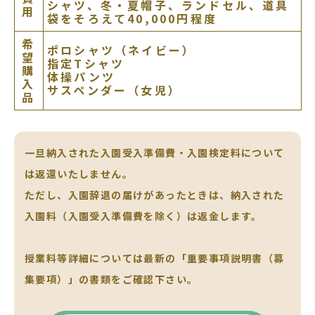
シャツ、冬・夏帽子、ランドセル、道具
用
袋をそろえて40,000円程度
希
ポロシャツ（ネイビー）
望
指定Tシャツ
購
体操パンツ
入
サスペンダー（女児）
品
一旦納入された入園受入準備費・入園検定料について
は返還いたしません。
ただし、入園辞退の届けがあったときは、納入された
入園料（入園受入準備費を除く）は返金します。
授業料等詳細については最新の「重要事項説明書（募
集要項）」の書類をご確認下さい。